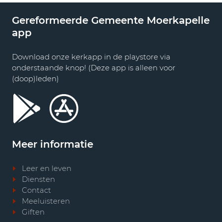
Gereformeerde Gemeente Moerkapelle
app
Download onze kerkapp in de playstore via
onderstaande knop! (Deze app is alleen voor
(doop)leden)
Meer informatie
Leer en leven
Diensten
Contact
Meeluisteren
Giften