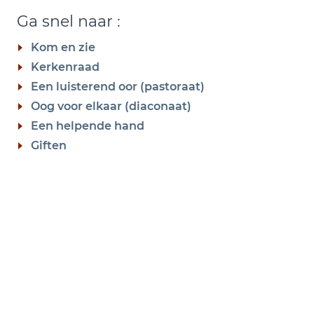
Ga snel naar :
Kom en zie
Kerkenraad
Een luisterend oor (pastoraat)
Oog voor elkaar (diaconaat)
Een helpende hand
Giften
"Maar zoekt eerst het Koninkrijk
Gods en Zijn gerechtigheid, en
al deze dingen zullen u
toegeworpen worden."
(Mattheüs 6:33)